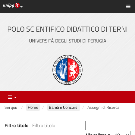
Link ai principali servizi web di Ateneo
Sc
Vai
al
contenuto
POLO SCIENTIFICO DIDATTICO DI TERNI
principale
UNIVERSITÀ DEGLI STUDI DI PERUGIA
Menu
Sei qui:
Home
Bandi e Concorsi
Assegni di Ricerca
Filtro titolo