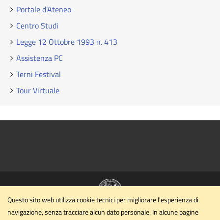
Portale d’Ateneo
Centro Studi
Legge 12 Ottobre 1993 n. 413
Assistenza PC
Terni Festival
Tour Virtuale
Questo sito web utilizza cookie tecnici per migliorare l'esperienza di
navigazione, senza tracciare alcun dato personale. In alcune pagine
Polo Scientifico Didattico di Terni