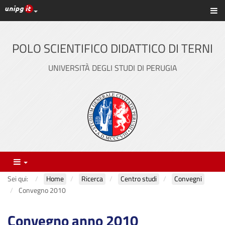
Link ai principali servizi web di Ateneo
Sc
Vai
al
contenuto
POLO SCIENTIFICO DIDATTICO DI TERNI
principale
UNIVERSITÀ DEGLI STUDI DI PERUGIA
Menu
Sei qui:
Home
Ricerca
Centro studi
Convegni
Convegno 2010
Convegno anno 2010