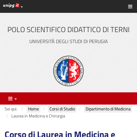
Link ai principali servizi web di Ateneo
Sc
Vai
al
contenuto
POLO SCIENTIFICO DIDATTICO DI TERNI
principale
UNIVERSITÀ DEGLI STUDI DI PERUGIA
Menu
Sei qui:
Home
Corsi di Studio
Dipartimento di Medicina
Laurea in Medicina e Chirurgia
Corso di Laurea in Medicina e