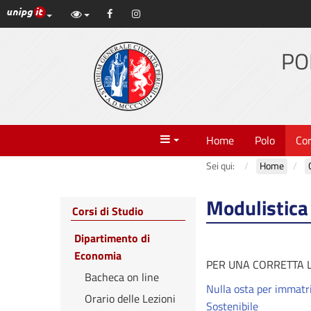
Link ai principali servizi web di Ateneo
Facebook
Instagram
Vai
al
contenuto
PO
principale
Menu
Home
Polo
Cor
Sei qui:
Home
Modulistica
Corsi di Studio
Dipartimento di
Economia
PER UNA CORRETTA LE
Bacheca on line
Nulla osta per immatr
Orario delle Lezioni
Sostenibile