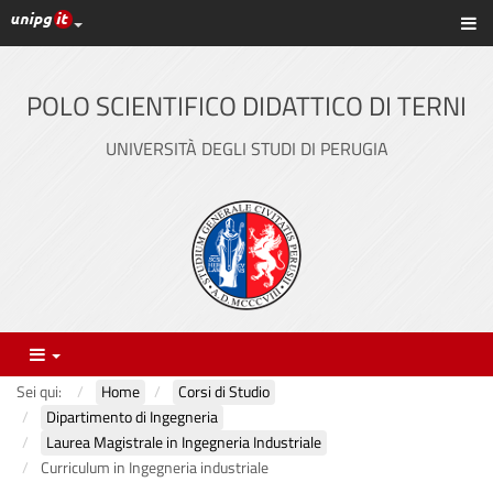
Link ai principali servizi web di Ateneo
Sc
Vai
al
contenuto
POLO SCIENTIFICO DIDATTICO DI TERNI
principale
UNIVERSITÀ DEGLI STUDI DI PERUGIA
Menu
Sei qui:
Home
Corsi di Studio
Dipartimento di Ingegneria
Laurea Magistrale in Ingegneria Industriale
Curriculum in Ingegneria industriale