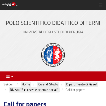
Link ai principali servizi web di Ateneo
Sc
Vai
al
contenuto
POLO SCIENTIFICO DIDATTICO DI TERNI
principale
UNIVERSITÀ DEGLI STUDI DI PERUGIA
Menu
Sei qui:
Home
Corsi di Studio
Dipartimento di Fissuf
Rivista "Sicurezza e scienze sociali"
Call for papers
Call for papers