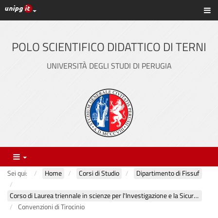
Link ai principali servizi web di Ateneo
Sc
Vai
al
contenuto
POLO SCIENTIFICO DIDATTICO DI TERNI
principale
UNIVERSITÀ DEGLI STUDI DI PERUGIA
Menu
Sei qui:
Home
Corsi di Studio
Dipartimento di Fissuf
Corso di Laurea triennale in scienze per l'Investigazione e la Sicurezza
Convenzioni di Tirocinio